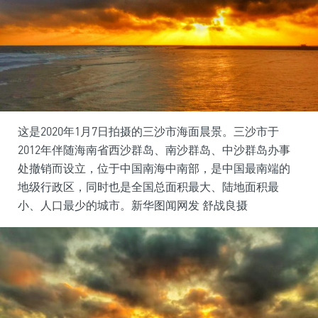
这是2020年1月7日拍摄的三沙市海面晨景。三沙市于
2012年伴随海南省西沙群岛、南沙群岛、中沙群岛办事
处撤销而设立，位于中国南海中南部，是中国最南端的
地级行政区，同时也是全国总面积最大、陆地面积最
小、人口最少的城市。新华图闻网发 舒战良摄