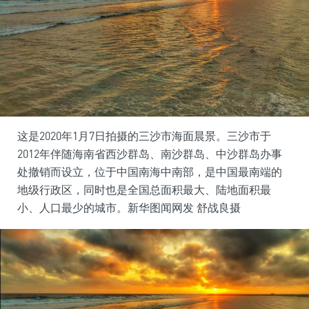
这是2020年1月7日拍摄的三沙市海面晨景。三沙市于
2012年伴随海南省西沙群岛、南沙群岛、中沙群岛办事
处撤销而设立，位于中国南海中南部，是中国最南端的
地级行政区，同时也是全国总面积最大、陆地面积最
小、人口最少的城市。新华图闻网发 舒战良摄