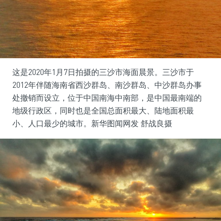
这是2020年1月7日拍摄的三沙市海面晨景。三沙市于
2012年伴随海南省西沙群岛、南沙群岛、中沙群岛办事
处撤销而设立，位于中国南海中南部，是中国最南端的
地级行政区，同时也是全国总面积最大、陆地面积最
小、人口最少的城市。新华图闻网发 舒战良摄