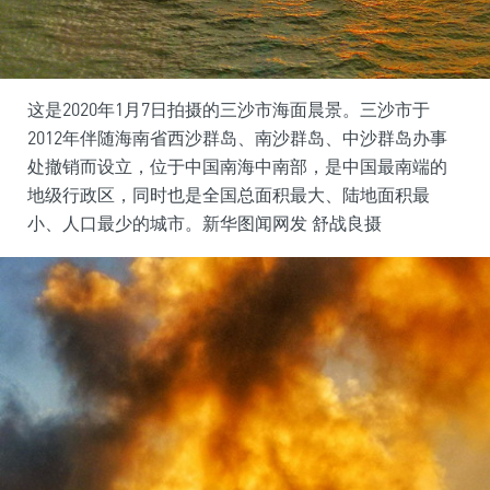
这是2020年1月7日拍摄的三沙市海面晨景。三沙市于
2012年伴随海南省西沙群岛、南沙群岛、中沙群岛办事
处撤销而设立，位于中国南海中南部，是中国最南端的
地级行政区，同时也是全国总面积最大、陆地面积最
小、人口最少的城市。新华图闻网发 舒战良摄