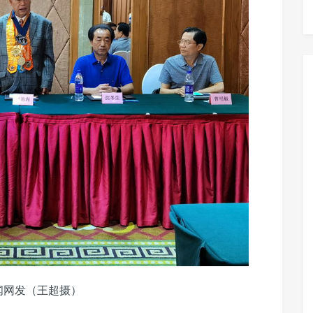
闻网发（王超摄）