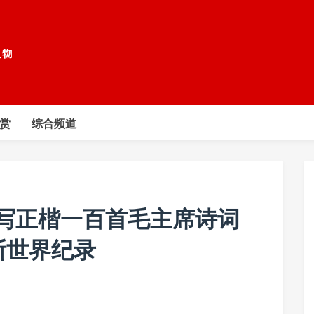
赏
综合频道
写正楷一百首毛主席诗词
斯世界纪录