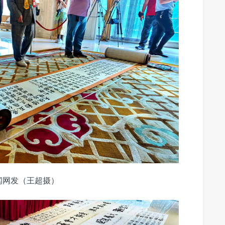
闻网发（王超摄）