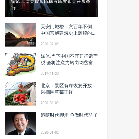
畲族非遗美食长情粽首届发布会在京举
行
天安门城楼：六百年不倒，
中国宫殿建筑史上辉煌的杰
作
2020-07-09
媒体:当下中国不宜开征遗产
税 会将注意力转向均贫富
2017-11-30
北京：景区有序恢复开放，
采摘园草莓正红
2020-04-09
追随时代脚步 争做时代骄子
2020-01-02