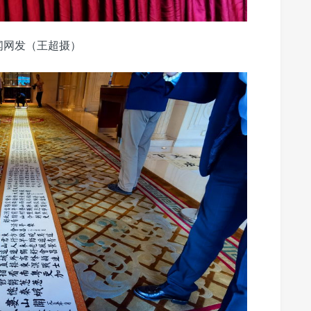
闻网发（王超摄）