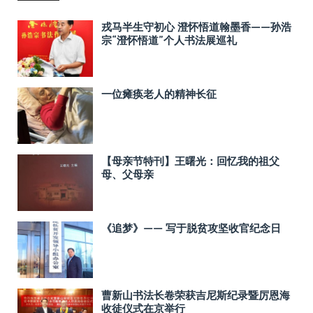
戎马半生守初心 澄怀悟道翰墨香——孙浩
宗“澄怀悟道”个人书法展巡礼
一位瘫痪老人的精神长征
【母亲节特刊】王曙光：回忆我的祖父
母、父母亲
《追梦》—— 写于脱贫攻坚收官纪念日
曹新山书法长卷荣获吉尼斯纪录暨厉恩海
收徒仪式在京举行