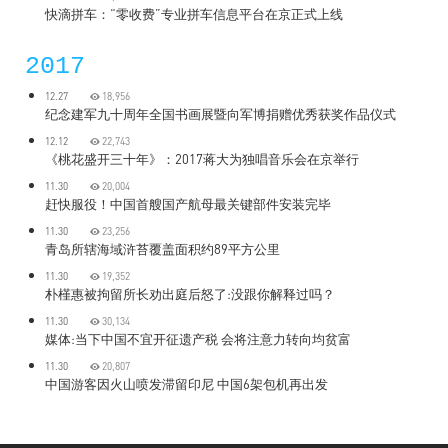
快滴拼车：“零收费”专业拼车信息平台在京正式上线
2017
12.27
18,956
纪念建军九十周年全国书画展暨向军博捐赠优秀获奖作品仪式
12.12
22,743
《桃花盛开三十年》：2017蒋大为独唱音乐会在京举行
11.30
20,004
赶快服役！中国首艘国产航母最关键部件安装完毕
11.30
23,256
青岛所辖海域浒苔覆盖面积约89平方公里
11.30
19,352
朴槿惠被拘留所长劝出庭后怒了:没跟你解释过吗？
11.30
30,134
媒体:当下中国不宜开征遗产税 会将注意力转向均贫富
11.30
20,807
中国游客因火山喷发滞留印尼 中国6架包机再出发