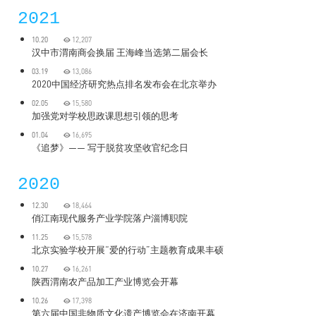
2021
10.20
12,207
汉中市渭南商会换届 王海峰当选第二届会长
03.19
13,086
2020中国经济研究热点排名发布会在北京举办
02.05
15,580
加强党对学校思政课思想引领的思考
01.04
16,695
《追梦》—— 写于脱贫攻坚收官纪念日
2020
12.30
18,464
俏江南现代服务产业学院落户淄博职院
11.25
15,578
北京实验学校开展“爱的行动”主题教育成果丰硕
10.27
16,261
陕西渭南农产品加工产业博览会开幕
10.26
17,398
第六届中国非物质文化遗产博览会在济南开幕