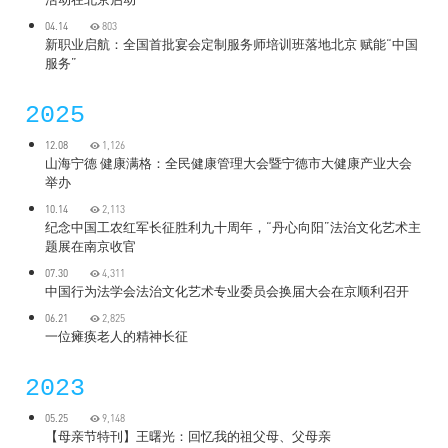
04.14
803
新职业启航：全国首批宴会定制服务师培训班落地北京 赋能“中国
服务”
2025
12.08
1,126
山海宁德 健康满格：全民健康管理大会暨宁德市大健康产业大会
举办
10.14
2,113
纪念中国工农红军长征胜利九十周年，“丹心向阳”法治文化艺术主
题展在南京收官
07.30
4,311
中国行为法学会法治文化艺术专业委员会换届大会在京顺利召开
06.21
2,825
一位瘫痪老人的精神长征
2023
05.25
9,148
【母亲节特刊】王曙光：回忆我的祖父母、父母亲