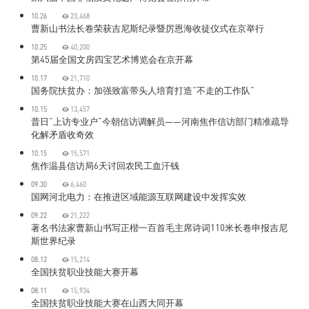
10.26
23,468
曹新山书法长卷荣获吉尼斯纪录暨厉恩海收徒仪式在京举行
10.25
40,200
第45届全国文房四宝艺术博览会在京开幕
10.17
21,710
国务院扶贫办：加强致富带头人培育打造“不走的工作队”
10.15
13,457
昔日“上访专业户”今朝信访调解员——河南焦作信访部门精准疏导
化解矛盾收奇效
10.15
15,571
焦作温县信访局6天讨回农民工血汗钱
09.30
6,460
国网河北电力：在推进区域能源互联网建设中发挥实效
09.22
21,222
著名书法家曹新山书写正楷一百首毛主席诗词110米长卷申报吉尼
斯世界纪录
08.12
15,214
全国扶贫职业技能大赛开幕
08.11
15,934
全国扶贫职业技能大赛在山西大同开幕