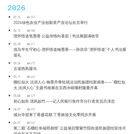
2026
07.15
107
2026绿色农业产业创新茶产业论坛在京举行
06.12
588
澄怀悟道笔墨香 公益传情向基层 | 书法展圆满收官
05.28
511
戎马半生守初心 澄怀悟道翰墨香——孙浩宗“澄怀悟道”个人书法展
巡礼
05.26
472
古道西风瘦马
05.11
444
榴红似火 法润人心 翰墨丹青绘就法治民族团结新画卷——“榴红似
火 法润人心”主题书画展在京西水峪嘴村隆重开幕
05.08
527
初心如炬 清风如竹——记人民银行焦作市分行老党员吕泽忠
04.27
492
戒台寺迎来丁香盛花期 丁香旅游文化季同步开展
04.27
562
第二期“石榴红幸福照相馆”公益项目暨紫竹院街道民族团结宣传月
活动在北京启动