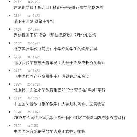
09.12
25,226
吉尼斯之最！梅河口108道松子美食正式向全球发布
08.19
19,435
唱响中国梦 凝聚中华情
07.08
15,674
聚焦援疆干部 话剧《那拉提恋歌》7月北京首演
07.02
16,629
北京实验学校（海淀）小学立足学生的终身发展
06.28
14,629
北京实验学校校长曾军良：为孩子终身成长夯实基础
06.17
16,663
《中国康养产业发展指南》课题在北京启动
05.27
19,798
北京第二实验小学教育集团2019体育节在“鸟巢”举行
05.22
18,997
中国国际音乐（钢琴教学）大赛顺利闭幕、完美收官
05.20
11,873
2019年全国企业家活动日暨中国企业家年会新闻发布会在京举行
05.07
7,752
中国国际音乐钢琴教学大赛正式拉开帷幕