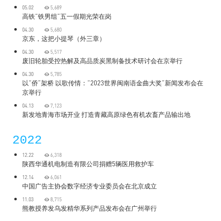
05.02
5,689
高铁“铁男组”五一假期光荣在岗
04.30
5,680
京东，这把小提琴（外三章）
04.30
5,517
废旧轮胎受控热解及高品质炭黑制备技术研讨会在京举行
04.30
5,785
以“侨”架桥 以歌传情：“2023世界闽南语金曲大奖”新闻发布会在
京举行
04.13
7,123
新发地青海市场开业 打造青藏高原绿色有机农畜产品输出地
2022
12.22
6,318
陕西华通机电制造有限公司捐赠5辆医用救护车
12.14
6,061
中国广告主协会数字经济专业委员会在北京成立
11.03
8,715
熊教授养发乌发精华系列产品发布会在广州举行