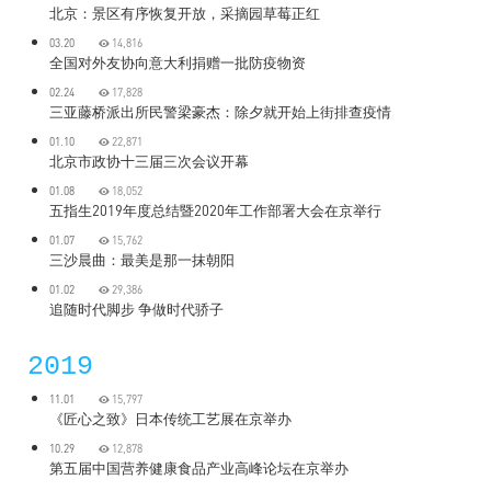
北京：景区有序恢复开放，采摘园草莓正红
03.20
14,816
全国对外友协向意大利捐赠一批防疫物资
02.24
17,828
三亚藤桥派出所民警梁豪杰：除夕就开始上街排查疫情
01.10
22,871
北京市政协十三届三次会议开幕
01.08
18,052
五指生2019年度总结暨2020年工作部署大会在京举行
01.07
15,762
三沙晨曲：最美是那一抹朝阳
01.02
29,386
追随时代脚步 争做时代骄子
2019
11.01
15,797
《匠心之致》日本传统工艺展在京举办
10.29
12,878
第五届中国营养健康食品产业高峰论坛在京举办