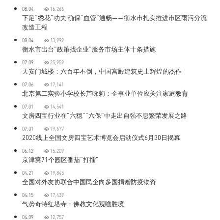
08.04
16,266
下足“绣花”功夫 确保“血管”通畅——衡水市扎实推进市区雨污分流
改造工程
08.04
13,999
衡水市出台“政策找企业”服务市场主体十条措施
07.09
25,959
天安门城楼：六百年不倒，中国宫殿建筑史上辉煌的杰作
07.06
17,141
北京第二实验小学校长芦咏莉：企事业单位应关注家庭教育
07.01
14,541
文房四宝行业在”六稳””六保”中走出自强不息繁荣发展之路​
07.01
19,677
2020线上全国文房四宝艺术博览会启动仪式6月30日揭幕
06.12
15,209
京津冀71个园区番茄“打擂”
04.21
19,845
全国对外友协联合中国民企向多国捐赠防疫物资
04.15
17,439
气势奇特红塔寺：佛教文化观瞻胜境
04.09
12,757