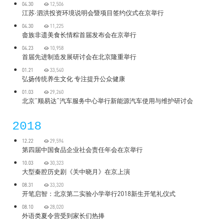
04.30
12,506
江苏·泗洪投资环境说明会暨项目签约仪式在京举行
04.30
11,225
畲族非遗美食长情粽首届发布会在京举行
04.23
10,958
首届先进制造发展研讨会在北京隆重举行
01.21
33,540
弘扬传统养生文化 专注提升公众健康
01.03
29,260
北京“顺易达”汽车服务中心举行新能源汽车使用与维护研讨会
2018
12.22
29,594
第四届中国食品企业社会责任年会在京举行
10.03
30,323
大型秦腔历史剧《关中晓月》在京上演
08.31
33,320
开笔启智：北京第二实验小学举行2018新生开笔礼仪式
08.10
28,020
外语类夏令营受到家长们热捧