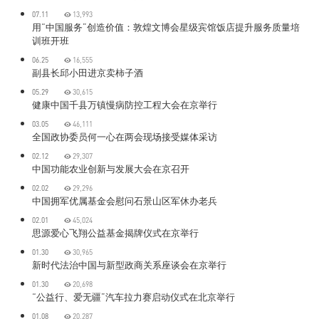
07.11
13,993
用“中国服务”创造价值：敦煌文博会星级宾馆饭店提升服务质量培
训班开班
06.25
16,555
副县长邱小田进京卖柿子酒
05.29
30,615
健康中国千县万镇慢病防控工程大会在京举行
03.05
46,111
全国政协委员何一心在两会现场接受媒体采访
02.12
29,307
中国功能农业创新与发展大会在京召开
02.02
29,296
中国拥军优属基金会慰问石景山区军休办老兵
02.01
45,024
思源爱心飞翔公益基金揭牌仪式在京举行
01.30
30,965
新时代法治中国与新型政商关系座谈会在京举行
01.30
20,698
“公益行、爱无疆”汽车拉力赛启动仪式在北京举行
01.08
20,287